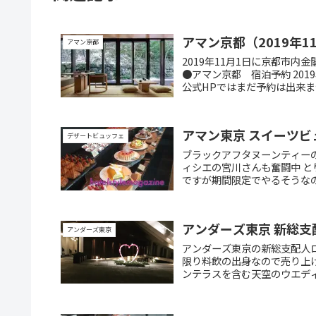
アマン京都（2019年
アマン京都
2019年11月1日に京都市
●アマン京都 宿泊予約 201
公式HPではまだ予約は出来ま
アマン東京 スイーツビ
デザートビュッフェ
ブラックアフタヌーンティー
ィシエの宮川さんも奮闘中 と
ですが期間限定でやるそうなの
アンダーズ東京 新総
アンダーズ東京
アンダーズ東京の新総支配人ロ
限り料飲の出身なので売り上げ
ンテラスを含む天空のウエディ