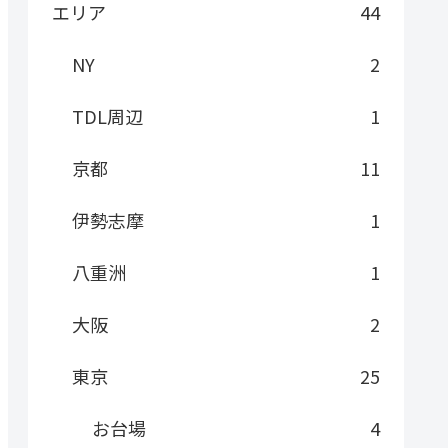
エリア
44
NY
2
TDL周辺
1
京都
11
伊勢志摩
1
八重洲
1
大阪
2
東京
25
お台場
4