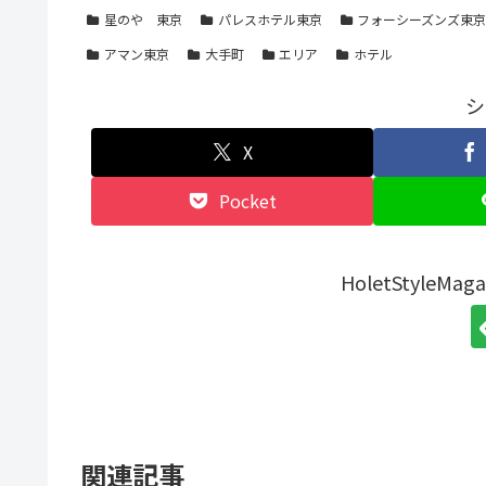
星のや 東京
パレスホテル東京
フォーシーズンズ東京(
アマン東京
大手町
エリア
ホテル
シ
X
Pocket
HoletStyleM
関連記事