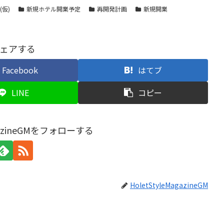
仮)
新規ホテル開業予定
再開発計画
新規開業
ェアする
Facebook
はてブ
LINE
コピー
agazineGMをフォローする
HoletStyleMagazineGM