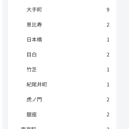
大手町
9
恵比寿
2
日本橋
1
目白
2
竹芝
1
紀尾井町
1
虎ノ門
2
銀座
2