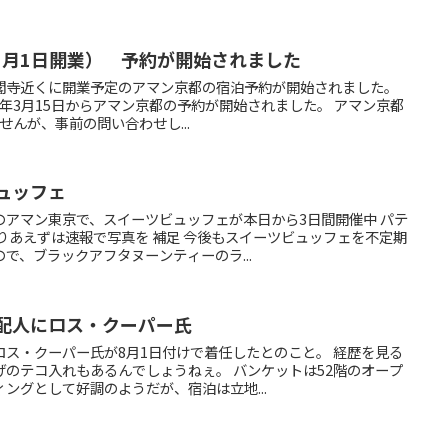
11月1日開業） 予約が開始されました
内金閣寺近くに開業予定のアマン京都の宿泊予約が開始されました。
9年3月15日からアマン京都の予約が開始されました。 アマン京都
せんが、事前の問い合わせし...
ュッフェ
のアマン東京で、スイーツビュッフェが本日から3日間開催中 パテ
りあえずは速報で写真を 補足 今後もスイーツビュッフェを不定期
で、ブラックアフタヌーンティーのラ...
支配人にロス・クーパー氏
ス・クーパー氏が8月1日付けで着任したとのこと。 経歴を見る
のテコ入れもあるんでしょうねぇ。 バンケットは52階のオープ
ングとして好調のようだが、宿泊は立地...