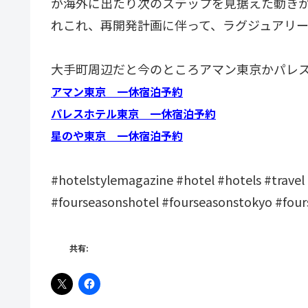
が海外に出たり次のステップを見据えた動き
れこれ、再開発計画に伴って、ラグジュアリ
大手町周辺だと今のところアマン東京かパレ
アマン東京 一休宿泊予約
パレスホテル東京 一休宿泊予約
星のや東京 一休宿泊予約
#hotelstylemagazine #hotel #hotels #tr
#fourseasonshotel #fourseasonstokyo #fou
共有: