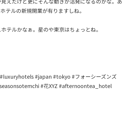
が見えたけど更にそんな動きが活発になるのかな。あ
ーホテルの新規開業が有りますしね。
スホテルかなぁ。星のや東京はちょっとね。
avel #luxuryhotels #japan #tokyo #フォーシーズンズ
rseasonsotemchi #花XYZ #afternoontea_hotel