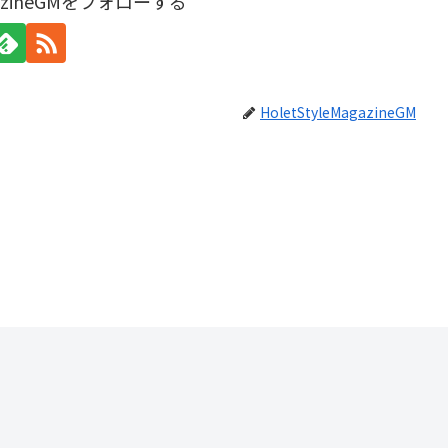
agazineGMをフォローする
HoletStyleMagazineGM