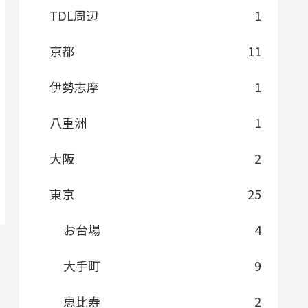
TDL周辺
1
京都
11
伊勢志摩
1
八重洲
1
大阪
2
東京
25
お台場
4
大手町
9
恵比寿
2