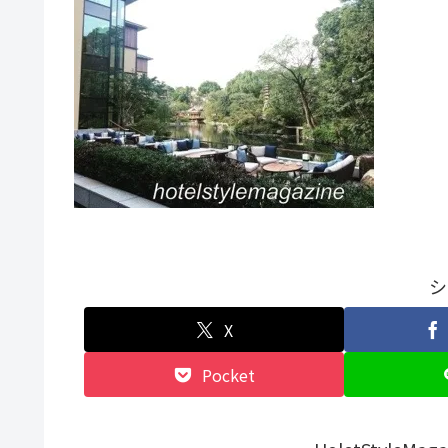
シ
X
Pocket