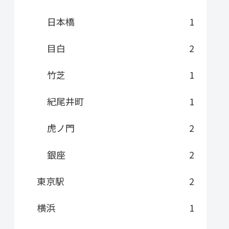
日本橋
1
目白
2
竹芝
1
紀尾井町
1
虎ノ門
2
銀座
2
東京駅
2
横浜
1